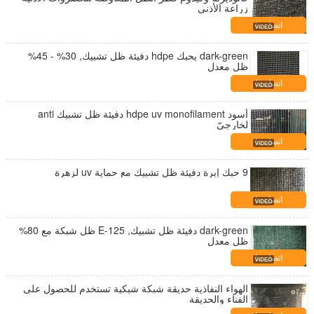
زراعة الأذني
اتصل بنا
dark-green يحبك hdpe دفيئة ظل تشبيك, 30% - 45%
ظل معدل
اتصل بنا
أسود hdpe uv monofilament دفيئة ظل تشبيك anti
لخارجيّ
اتصل بنا
9 حبك إبرة دفيئة ظل تشبيك مع حماية uv لزهرة
اتصل بنا
dark-green دفيئة ظل تشبيك, E-125 ظل شبكة مع 80%
ظل معدل
اتصل بنا
الهواء النفاذية حديقة شبكة شبكية تستخدم للحصول على
الفناء والحديقة