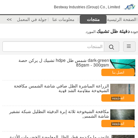
Bestway Industries (Group) Co., Limited
الصفحة الرئيسية
منتجات
معلومات عنا
جولة في المعمل
>>
دفيئة ظل تشبيك
جودة
المورد.
dark-green شمس ظل hdpe تشبيك ل يركن حصة
85gsm - 300gsm
اتصل بنا
الزراعة المباشرة الظل صافي شاشة الشمس مكافحة
الشيخوخة مقاومة الشد قوية
اتصل بنا
مكافحة الشيخوخة ثلاثة إبرة الدفيئة التظليل شبكة تشفير
شاشة الشمس
اتصل بنا
غانوديرما وكيدوم فطر الظل المعاوضة للخضروات الأذنية