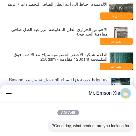
الألومنيوم احباط الزراعة الظل الصافي للخضروات / الزهور
اتصل بنا
الاحتباس الحراري الظل المعاوضة الزراعية الظل صافي
مقاومة الشد قوية
اتصل بنا
الظلام شبكية الأخضر الخصوصية سياج مع الأشعة فوق
البنفسجية 120gsm مقاومة - 250gsm
اتصل بنا
hdpe uv حديقة عزلة سياج anti حبك تشبيك مع Raschel
اتصل بنا
Mr. Errison Xie
الكثافة في الهواء الطلق حديقة الظل المعاوضة المضادة
للأشعة فوق البنفسجية 220G بريس فيو الشد العالية
7:49 AM
اتصل بنا
Good day, what product are you looking for?
hdpe Raschel يحبك يحبك دفيئة سياج تشبيك مع anti uv