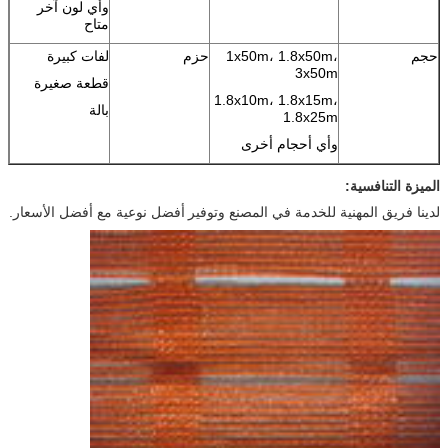
وأي لون آخر
متاح
حجم
1x50m، 1.8x50m،
حزم
لفات كبيرة
3x50m
قطعة صغيرة
1.8x10m، 1.8x15m،
بالة
1.8x25m
وأي أحجام أخرى
الميزة التنافسية:
لدينا فريق المهنية للخدمة في المصنع
وتوفير
أفضل نوعية مع أفضل الأسعار.