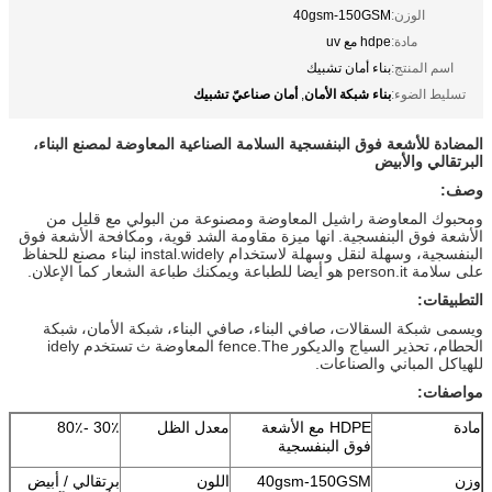
الوزن:
40gsm-150GSM
مادة:
hdpe مع uv
اسم المنتج:
بناء أمان تشبيك
بناء شبكة الأمان
أمان صناعيّ تشبيك
تسليط الضوء:
,
المضادة للأشعة فوق البنفسجية السلامة الصناعية المعاوضة لمصنع البناء،
البرتقالي والأبيض
وصف:
ومحبوك المعاوضة راشيل المعاوضة ومصنوعة من البولي مع قليل من
الأشعة فوق البنفسجية.
انها ميزة مقاومة الشد قوية، ومكافحة الأشعة فوق
البنفسجية، وسهلة لنقل وسهلة لاستخدام instal.widely لبناء مصنع للحفاظ
على سلامة person.it هو أيضا للطباعة ويمكنك طباعة الشعار كما الإعلان.
التطبيقات:
ويسمى شبكة السقالات،
صافي البناء،
صافي البناء،
شبكة الأمان،
شبكة
الحطام،
تحذير السياج
والديكور
fence.The المعاوضة ث
تستخدم idely
للهياكل المباني والصناعات.
مواصفات:
مادة
HDPE مع الأشعة
معدل الظل
30٪ -80٪
فوق البنفسجية
وزن
40gsm-150GSM
اللون
برتقالي / أبيض