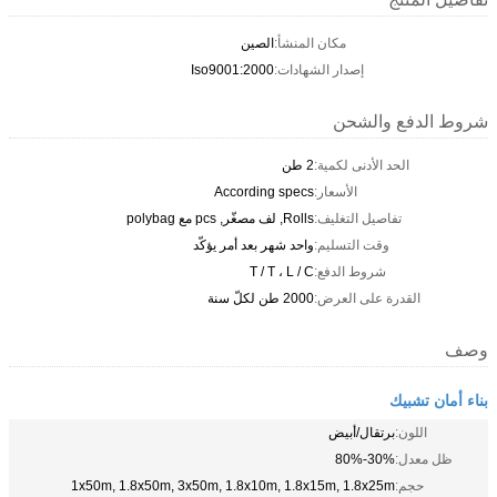
مكان المنشأ:
الصين
إصدار الشهادات:
Iso9001:2000
شروط الدفع والشحن
الحد الأدنى لكمية:
2 طن
الأسعار:
According specs
تفاصيل التغليف:
Rolls, لف مصغّر, pcs مع polybag
وقت التسليم:
واحد شهر بعد أمر يؤكّد
شروط الدفع:
T / T ، L / C
القدرة على العرض:
2000 طن لكلّ سنة
وصف
بناء أمان تشبيك
اللون:
برتقال/أبيض
ظل معدل:
30%-80%
حجم:
1x50m, 1.8x50m, 3x50m, 1.8x10m, 1.8x15m, 1.8x25m