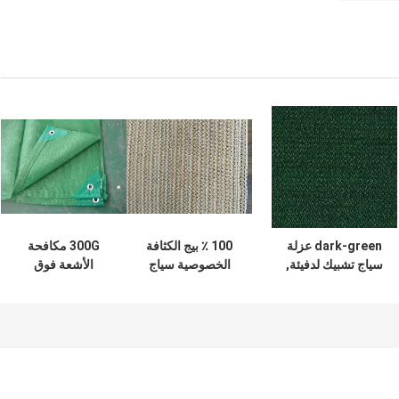
dark-green عزلة
100 ٪ بيج الكثافة
300G مكافحة
سياج تشبيك لدفيئة,
الخصوصية سياج
الأشعة فوق
80%-100% ظل
المعاوضة للفناء في
البنفسجية بريس فيو
معدل
الهواء الطلق
الخصوصية سياج
والحديقة
المعاوضة الكثافة
راشيل محبوك
المعاوضة