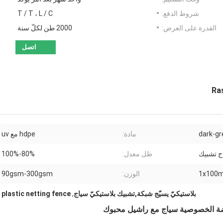
شروط الدفع:
T / T ، L / C
القدرة على العرض:
2000 طن لكلّ سنة
اتصل
dark-gr
مادة:
hdpe مع uv
ج تشبيك
ظل معدل:
80%-100%
1x100m
الوزن:
90gsm-300gsm
بلاستيكيّ يسيّج شبكة,تشبيك بلاستيكيّ سياج
,
plastic netting fence
وضة الخصوصية سياج مع راشيل محبوك