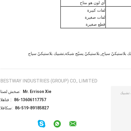
أي لون هو متاح
لفات كبيرة
لفات صغيرة
قطع صغيرة
,
ك بلاستيكيّ سياج
بلاستيكيّ يسيّج شبكة,تشبيك بلاستيكيّ سياج
BESTWAY INDUSTRIES (GROUP) CO., LIMITED
Mr. Errison Xie
اتصل شخص:
86-13606117757
الهاتف ::
86-519-89185827
الفاكس: