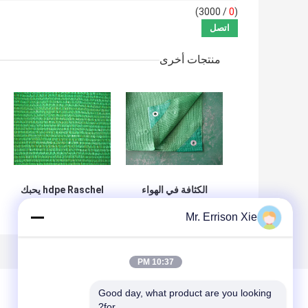
/ 3000)
0
(
منتجات أخرى
الكثافة في الهواء
hdpe Raschel يحبك
الطلق حديقة الظل
يحبك دفيئة سياج
Mr. Errison Xie
المعاوضة المضادة
تشبيك مع anti uv
للأشعة فوق
البنفسجية 220G
بريس فيو الشد
10:37 PM
العالية
Good day, what product are you looking 
for?