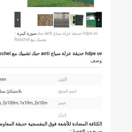
hdpe uv حديقة عزلة سياج anti حبك
صورة كبيرة :
تشبيك مع Raschel
hdpe uv حديقة عزلة سياج anti حبك تشبيك مع Raschel
وصف
اللون:
een
اسم المنتج:
بلاستيكيّ سيا
حجم:
, 2x100m; 1x10m, 2x10m
إبراز:
الكثافة المضادة للأشعة فوق البنفسجية حديقة المعا
سريع من التفصيل: