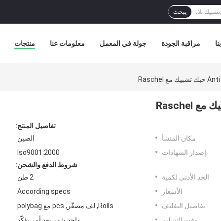
يبحث
نا
مراقبة الجودة
جولة في المعمل
معلومات عنا
منتجات
تفاصيل المنتج:
مكان المنشأ:
الصين
إصدار الشهادات:
Iso9001:2000
شروط الدفع والشحن:
الحد الأدنى لكمية:
2 طن
الأسعار:
According specs
تفاصيل التغليف:
Rolls, لف مصغّر, pcs مع polybag
وقت التسليم:
واحد شهر بعد أمر يؤكّد