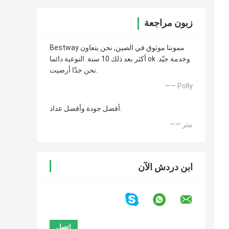
زبون مراجعة
Bestway مموننا موثوق في الصين, نحن يتعاون
أكثر بعد ذلك 10 سنة. النوعية دائما ok وخدمة جيّد.
نحن جدّا أرضيت.
—— Polly
أفضل جودة وأفضل عداد.
—— بيتر
ابن دردش الآن