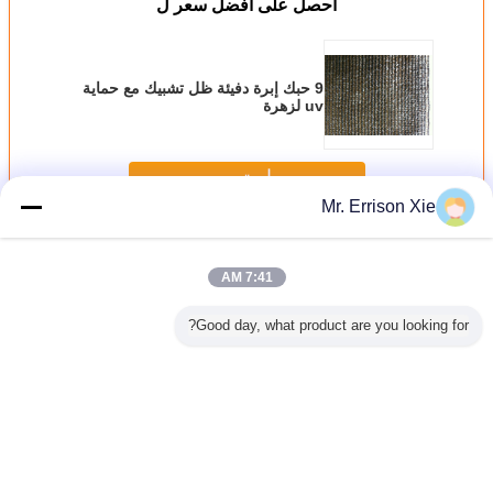
احصل على افضل سعر ل
9 حبك إبرة دفيئة ظل تشبيك مع حماية
uv لزهرة
استمر
Mr. Errison Xie
دفيئة ظل تشبيك
أكثر
7:41 AM
Good day, what product are you looking for?
dark-green يحبك
dark-green دفيئة
زراعة دفيئة ظل
hdpe دفيئة ظل
hdp دفيئة ظل
ظل تشبيك
تشبيك
تشبيك
تشبيك, 30% - 45%
معدل
ظل م
غير اللغة
Arabic