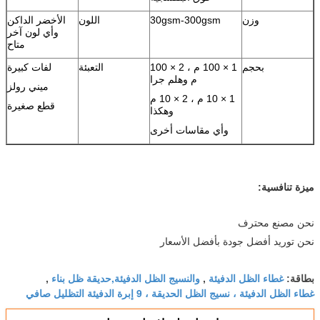
وزن
30gsm-300gsm
اللون
الأخضر الداكن
وأي لون آخر
متاح
بحجم
1 × 100 م ، 2 × 100
التعبئة
لفات كبيرة
م وهلم جرا
ميني رولز
1 × 10 م ، 2 × 10 م
قطع صغيرة
وهكذا
وأي مقاسات أخرى
ميزة تنافسية:
نحن مصنع محترف
نحن توريد أفضل جودة بأفضل الأسعار
غطاء الظل الدفيئة
والنسيج الظل الدفيئة,حديقة ظل بناء
بطاقة:
,
,
غطاء الظل الدفيئة ، نسيج الظل الحديقة ، 9 إبرة الدفيئة التظليل صافي