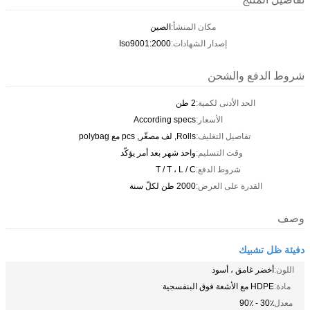
مكان المنشأ:
الصين
إصدار الشهادات:
Iso9001:2000
شروط الدفع والشحن
الحد الأدنى لكمية:
2 طن
الأسعار:
According specs
تفاصيل التغليف:
Rolls, لف مصغّر, pcs مع polybag
وقت التسليم:
واحد شهر بعد أمر يؤكّد
شروط الدفع:
T / T ، L / C
القدرة على العرض:
2000 طن لكلّ سنة
وصف
دفيئة ظل تشبيك
اللون:
أخضر غامق ، أسود
مادة:
HDPE مع الأشعة فوق البنفسجية
معدل
30٪ - 90٪