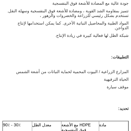
جودة عالية مع المضادة للأشعة فوق البنفسجية
تتميز بمقاومة الشد القوية ، ومضادة للأشعة فوق البنفسجية وسهلة النقل.
تستخدم بشكل رئيسي للزراعة والخضروات والزهور ،
المواد الطبية والمحاصيل النباتية الأخرى. كما يمكن استخدامها لإنتاج
الدواجن.
شبكة الظل لها فعالية كبيرة في زيادة الإنتاج.
التطبيقات:
المزارع الزراعية / البيوت المحمية لحماية النباتات من أشعة الشمس
الحياة الترفيهية
موقف سيارة
تحديد:
مادة
HDPE مع الأشعة
معدل الظل
30٪ - 90٪
فوق البنفسجية