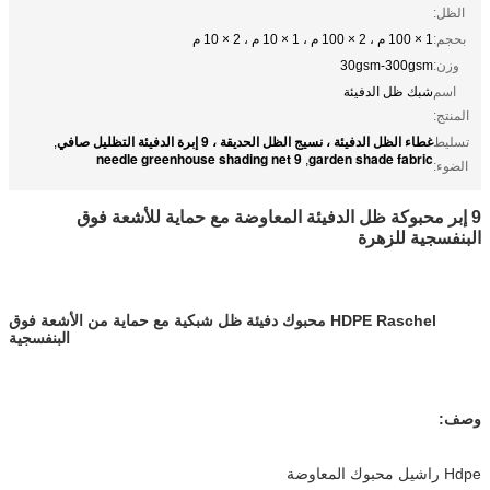
الظل:
بحجم:
1 × 100 م ، 2 × 100 م ، 1 × 10 م ، 2 × 10 م
وزن:
30gsm-300gsm
اسم
شبك ظل الدفيئة
المنتج:
غطاء الظل الدفيئة ، نسيج الظل الحديقة ، 9 إبرة الدفيئة التظليل صافي
تسليط
,
9 needle greenhouse shading net
garden shade fabric
,
الضوء:
9 إبر محبوكة ظل الدفيئة المعاوضة مع حماية للأشعة فوق
البنفسجية للزهرة
HDPE Raschel محبوك دفيئة ظل شبكية مع حماية من الأشعة فوق
البنفسجية
وصف:
Hdpe راشيل محبوك المعاوضة