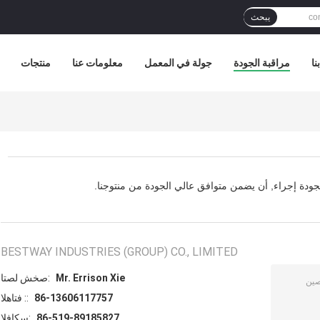
يبحث
نا
مراقبة الجودة
جولة في المعمل
معلومات عنا
منتجات
ودة إجراء, أن يضمن متوافق عالي الجودة من منتوجنا.
BESTWAY INDUSTRIES (GROUP) CO., LIMITED
Mr. Errison Xie
اتصل شخص:
86-13606117757
الهاتف ::
86-519-89185827
الفاكس: