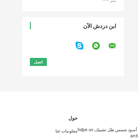
—— بيتر
ابن دردش الآن
حول
dark-green, أسود شمس ظل تشبيك, hdpe uv
معلومات عنا