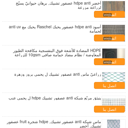
أخضر hdpe anti عصفور تشبيك, برهان حيوانيّ يسيّج
لزراعة مزرعة
اتصل بنا
أسود hdpe anti عصفور يحبك Raschel يحبك مع anti uv
لحمامة
اتصل بنا
HDPE المضادة للأشعة فوق البنفسجية مكافحة الطيور
المعاوضة / نظام مضاد حمامة صافي 10gsm للزراعة
اتصل بنا
زراعيّ ماس anti عصفور تشبيك ل يحمي بروز وزهرة
اتصل بنا
ينبثق مربّع شبكة anti عصفور تشبيك hdpe ل يحمي عنب
اتصل بنا
ماس شبكة anti عصفور تشبيك, hdpe شجرة fruit عصفور
تشبيك, أخضر