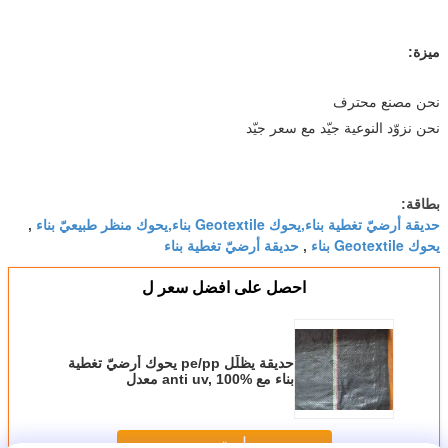
ميزة:
نحن مصنع محترف
نحن نزوّد النوعية جيّد مع سعر جيّد
بطاقة:
حديقة أرضيّ تغطية بناء,يحوك Geotextile بناء,يحوك منظر طبيعيّ بناء
,
يحوك Geotextile بناء
حديقة أرضيّ تغطية بناء
,
احصل على افضل سعر ل
حديقة يظلّل pe/pp يحوك أرضيّ تغطية
بناء مع anti uv, 100% معدل
استمر