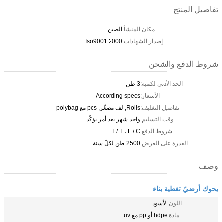
تفاصيل المنتج
مكان المنشأ:
الصين
إصدار الشهادات:
Iso9001:2000
شروط الدفع والشحن
الحد الأدنى لكمية:
3 طن
الأسعار:
According specs
تفاصيل التغليف:
Rolls, لف مصغّر, pcs مع polybag
وقت التسليم:
واحد شهر بعد أمر يؤكّد
شروط الدفع:
T / T ، L / C
القدرة على العرض:
2500 طن لكلّ سنة
وصف
يحوك أرضيّ تغطية بناء
اللون:
الأسود
مادة:
hdpe أو pp مع uv