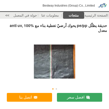
Bestway Industries (Group) Co., Limited
الصفحة الرئيسية
منتجات
معلومات عنا
جولة في المعمل
>>
حديقة يظلّل pe/pp يحوك أرضيّ تغطية بناء مع anti uv, 100%
معدل
افضل سعر
اتصل بنا