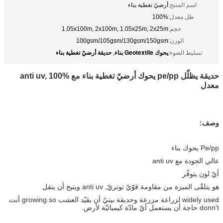
اسم المنتج:
أرضيّ تغطية بناء
ظل معدل:
100%
حجم:
1.05x100m, 2x100m, 1.05x25m, 2x25m
الوزن:
100gsm/105gsm/130gsm/150gsm
يحوك Geotextile بناء
حديقة أرضيّ تغطية بناء
تسليط الضوء:
,
حديقة يظلّل pe/pp يحوك أرضيّ تغطية بناء مع anti uv, 100%
معدل
وصف:
Pe/pp يحوك بناء
عالي الجودة مع anti uv
أيّ لون يتوفّر
هو يتلقّى الميزة من مقاومة قوّيّ توتريّ, anti uv ويتيح أن ينقل
widely used لزراعة مزرعة وحديقة بيتيّ أن يقيّد العشب growing.so أنت
donn't حاجة أن يستعمل أيّ مادّة كيميائيّة لأرض.