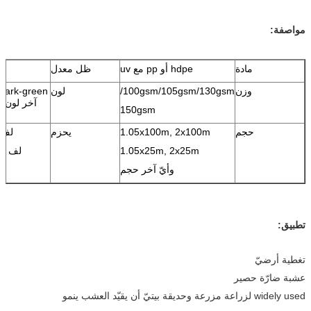
مواصفة:
مادة
hdpe أو pp مع uv
ظل معدل
%
وزن
100gsm/105gsm/130gsm/
لون
آخر لون يت
150gsm
حجم
1.05x100m, 2x100m
يحزم
لف 
1.05x25m, 2x25m
لف مص
وأيّ آخر حجم
تطبيق:
تغطية أرضيّ
عشبة ضارّة حصير
widely used لزراعة مزرعة وحديقة بيتيّ أن يقيّد العشب ينمو