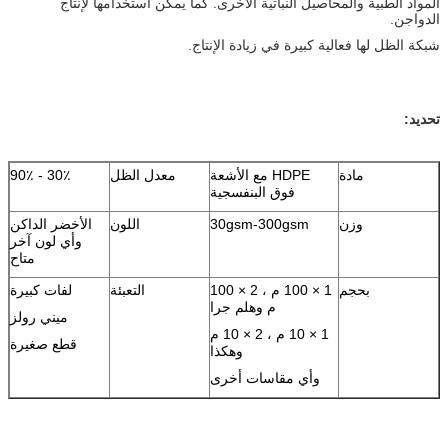
المواد الطبية والمحاصيل النباتية الأخرى. كما يمكن استخدامها لإنتاج
الدواجن.
شبكة الظل لها فعالية كبيرة في زيادة الإنتاج.
تحديد:
مادة
HDPE مع الأشعة
معدل الظل
30٪ - 90٪
فوق البنفسجية
وزن
30gsm-300gsm
اللون
الأخضر الداكن
وأي لون آخر
متاح
بحجم
1 × 100 م ، 2 × 100
التعبئة
لفات كبيرة
م وهلم جرا
ميني رولز
1 × 10 م ، 2 × 10 م
قطع صغيرة
وهكذا
وأي مقاسات أخرى