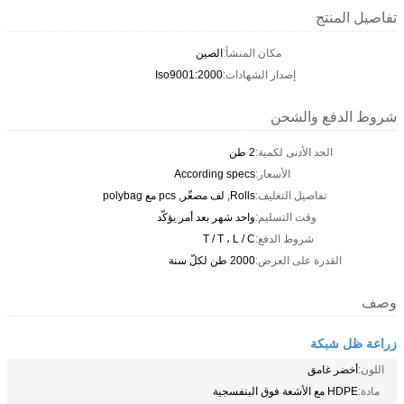
تفاصيل المنتج
مكان المنشأ:
الصين
إصدار الشهادات:
Iso9001:2000
شروط الدفع والشحن
الحد الأدنى لكمية:
2 طن
الأسعار:
According specs
تفاصيل التغليف:
Rolls, لف مصغّر, pcs مع polybag
وقت التسليم:
واحد شهر بعد أمر يؤكّد
شروط الدفع:
T / T ، L / C
القدرة على العرض:
2000 طن لكلّ سنة
وصف
زراعة ظل شبكة
اللون:
أخضر غامق
مادة:
HDPE مع الأشعة فوق البنفسجية