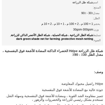
اسم
شبكة ظل الزراعة
المنتج:
معدل
30٪ - 90٪
الظل:
بحجم:
1 × 100 م ، 2 × 100 م ، 1 × 10 م ، 2 × 10 م
وزن:
30gsm-300gsm
شبكة الظل الزراعية ، شبكة الحماية ، شبكة الظل الأخضر الداكن للزراعة
تسليط
,
dark green shade net for farming
protective mesh netting
,
الضوء:
شبكة ظل الزراعة Hdpe الخضراء الداكنة المضادة للأشعة فوق البنفسجية ،
معدل الظل 30٪ - 90٪
وصف:
Hdpe راشيل محبوك المعاوضة
جودة عالية مع المضادة للأشعة فوق البنفسجية
تتميز بمقاومة الشد القوية ، ومضادة للأشعة فوق البنفسجية وسهلة النقل.
تستخدم بشكل رئيسي للزراعة والخضروات والزهور ،