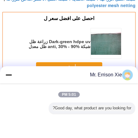
polyester mesh netting
احصل على افضل سعر ل
Dark-green hdpe uv زراعة ظل
شبكة anti, 30% - 90% ظل معدل
استمر
Mr. Errison Xie
زراعة ظل شبكة
أكثر
5:01 PM
Good day, what product are you looking for?
hdp زراعة ظل
الألومنيوم احباط
مواقف السيارات
واقية شبكة
uv زراع
بكة
الزراعة الظل
البستنة الشمس
المعاوضة الزراعة
ti
الصافي للخضروات /
الظل المعاوضة
الظل الصافية لزهرة
الزهور
الاحتباس الحراري
الخضار
شبكية للظل