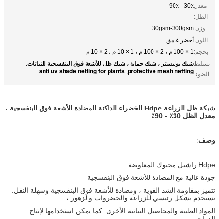
معدل
30٪ - 90٪
الظل:
وزن:
30gsm-300gsm
اللون:
أخضر غامق
بحجم:
1 × 100 م ، 2 × 100 م ، 1 × 10 م ، 2 × 10 م
شبك بوليستر ، شبك حماية ، شبك ظل للأشعة فوق البنفسجية للنباتات
تسليط
,
anti uv shade netting for plants
protective mesh netting
,
الضوء:
شبكة ظل الزراعة Hdpe الخضراء الداكنة المضادة للأشعة فوق البنفسجية ،
معدل الظل 30٪ - 90٪
وصف:
Hdpe راشيل محبوك المعاوضة
جودة عالية مع المضادة للأشعة فوق البنفسجية
تتميز بمقاومة الشد القوية ، ومضادة للأشعة فوق البنفسجية وسهلة النقل.
تستخدم بشكل رئيسي للزراعة والخضروات والزهور ،
المواد الطبية والمحاصيل النباتية الأخرى. كما يمكن استخدامها لإنتاج
الدواجن.