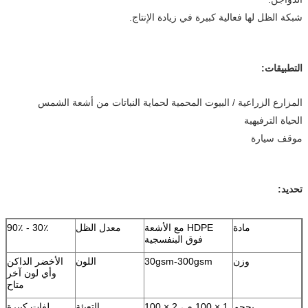
شبكة الظل لها فعالية كبيرة في زيادة الإنتاج.
التطبيقات:
المزارع الزراعية / البيوت المحمية لحماية النباتات من أشعة الشمس
الحياة الترفيهية
موقف سيارة
تحديد:
مادة
HDPE مع الأشعة
معدل الظل
30٪ - 90٪
فوق البنفسجية
وزن
30gsm-300gsm
اللون
الأخضر الداكن
وأي لون آخر
متاح
بحجم
1 × 100 م ، 2 × 100
التعبئة
لفات كبيرة