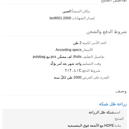
مكان المنشأ:
الصين
إصدار الشهادات:
Iso9001:2000
شروط الدفع والشحن
الحد الأدنى لكمية:
2 طن
الأسعار:
According specs
تفاصيل التغليف:
Rolls, لف مصغّر, pcs مع polybag
وقت التسليم:
واحد شهر بعد أمر يؤكّد
شروط الدفع:
T / T ، L / C
القدرة على العرض:
2000 طن لكلّ سنة
وصف
زراعة ظل شبكة
اسم
شبكة ظل الزراعة
المنتج:
مادة:
HDPE مع الأشعة فوق البنفسجية