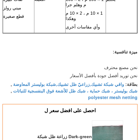
م وهلم جرا
ميني رولز
1 × 10 م ، 2 × 10 م
قطع صغيرة
وهكذا
وأي مقاسات أخرى
ميزة تنافسية:
نحن مصنع محترف
نحن توريد أفضل جودة بأفضل الأسعار
واقي شبكة تشبيك,زراعيّ ظل تشبيك,شبكة بوليستر المعاوضة
بطاقة:
,
شبك بوليستر ، شبك حماية ، شبك ظل للأشعة فوق البنفسجية للنباتات
,
polyester mesh netting
احصل على افضل سعر ل
Dark-green زراعة ظل شبكة