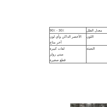
معدل الظل
30٪ - 90٪
اللون
الأخضر الداكن وأي لون
آخر متاح
التعبئة
لفات كبيرة
ميني رولز
قطع صغيرة