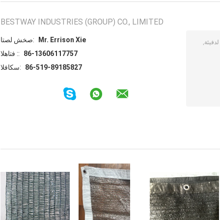
BESTWAY INDUSTRIES (GROUP) CO., LIMITED
Mr. Errison Xie
اتصل شخص:
86-13606117757
الهاتف ::
86-519-89185827
الفاكس: