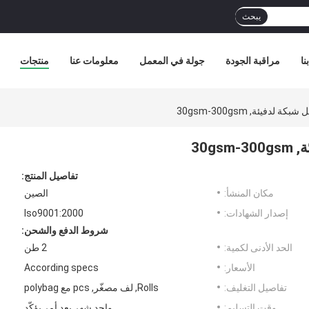
يبحث
نا
مراقبة الجودة
جولة في المعمل
معلومات عنا
منتجات
تفاصيل المنتج:
مكان المنشأ:
الصين
إصدار الشهادات:
Iso9001:2000
شروط الدفع والشحن:
الحد الأدنى لكمية:
2 طن
الأسعار:
According specs
تفاصيل التغليف:
Rolls, لف مصغّر, pcs مع polybag
وقت التسليم:
واحد شهر بعد أمر يؤكّد