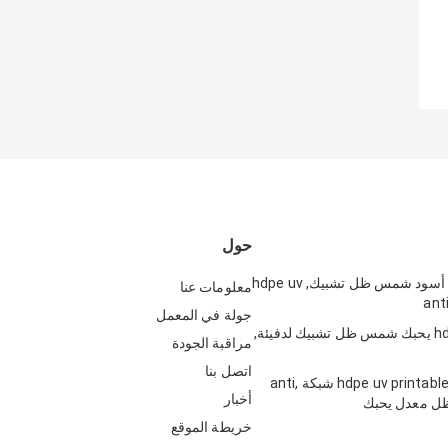
حول
dark-green, أسود شمس ظل تشبيك, hdpe uv
معلومات عنا
جولة في المعمل
hdpe Raschel يحبك شمس ظل تشبيك لدفيئة,
مراقبة الجودة
اتصل بنا
hdpe uv printable Carparking شبكة anti,
أخبار
خريطة الموقع