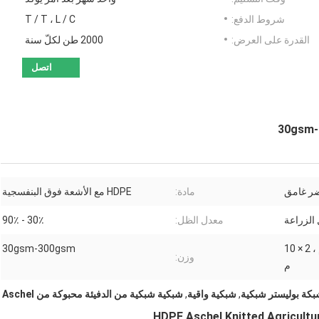
شروط الدفع:
T / T ، L / C
القدرة على العرض:
2000 طن لكلّ سنة
اتصل
ر غامق
مادة:
HDPE مع الأشعة فوق البنفسجية
الزراعة
معدل الظل:
30٪ - 90٪
1 × 100 م ، 2 × 100 م ، 1 × 10 م ، 2 × 10
30gsm-300gsm
وزن:
م
كة بوليستر شبكية
,
شبكية واقية
,
شبكية شبكية من الدفيئة محبوكة من Aschel
HDPE Aschel Knitted Agricult