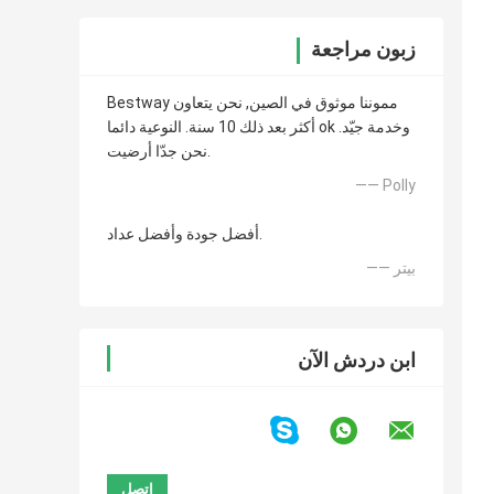
زبون مراجعة
Bestway مموننا موثوق في الصين, نحن يتعاون
أكثر بعد ذلك 10 سنة. النوعية دائما ok وخدمة جيّد.
نحن جدّا أرضيت.
—— Polly
أفضل جودة وأفضل عداد.
—— بيتر
ابن دردش الآن