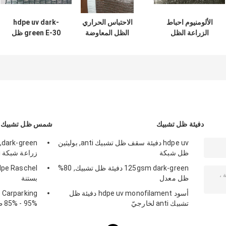
الألومنيوم احباط
الاحتباس الحراري
hdpe uv dark-
الزراعة الظل
الظل المعاوضة
green E-30 ظل
الصافي للخضروات /
الزراعية الظل صافي
شبكة anti لزراعة,
الزهور
مقاومة الشد قوية
بستنة
دفيئة ظل تشبيك
شمس ظل تشبيك
hdpe uv دفيئة سقف ظل تشبيك anti, بوليثين
ظل شبكة
زراعة شبكة anti
125gsm dark-green دفيئة ظل تشبيك, 80%
ظل معدل
بستنة
أسود hdpe uv monofilament دفيئة ظل
تشبيك anti لخارجيّ
85% - 95% ظل معدل يحبك