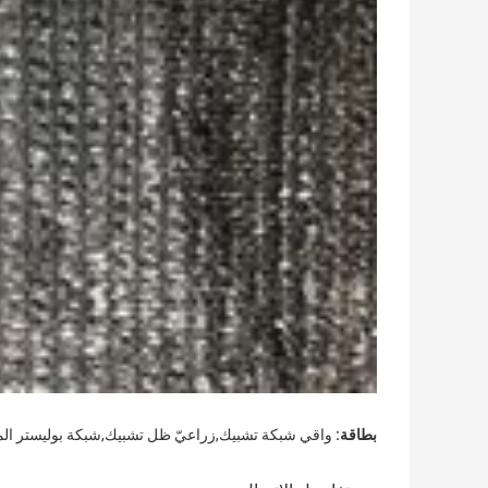
بطاقة:
واقي شبكة تشبيك,زراعيّ ظل تشبيك,شبكة بوليستر ال