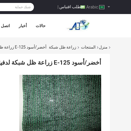
طلب اقتباس
|
Arabic
حالات
أخبار
اتصل ب
منزل
المنتجات
زراعة ظل شبكة
أخضر/أسود E-125 زراعة ظل شبكة لدفيئة, Hdpe Anti Uv
أخضر/أسود E-125 زراعة ظل شبكة لدفيئة, hdpe anti uv