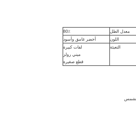
معدل الظل
80٪
اللون
أخضر غامق وأسود
التعبئة
لفات كبيرة
ميني رولز
قطع صغيرة
 الشمس