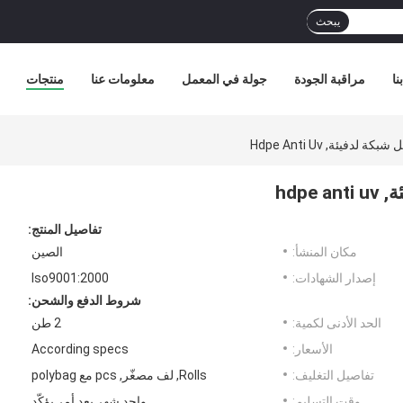
يبحث
نا
مراقبة الجودة
جولة في المعمل
معلومات عنا
منتجات
تفاصيل المنتج:
مكان المنشأ:
الصين
إصدار الشهادات:
Iso9001:2000
شروط الدفع والشحن:
الحد الأدنى لكمية:
2 طن
الأسعار:
According specs
تفاصيل التغليف:
Rolls, لف مصغّر, pcs مع polybag
وقت التسليم:
واحد شهر بعد أمر يؤكّد