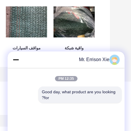
واقية شبكة
مواقف السيارات
المعاوضة الزراعة
البستنة الشمس
Mr. Errison Xie
الظل الصافية لزهرة
الظل المعاوضة
الخضار
الاحتباس الحراري
شبكية للظل
12:35 PM
Good day, what product are you looking 
for?
ترك رسالة