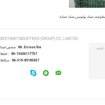
,
,
معاوضة
شبك بوليستر
شبك حماية
BESTWAY INDUSTRIES (GROUP) CO., LIMITED
Mr. Errison Xie
اتصل شخص:
86-13606117757
الهاتف ::
86-519-89185827
الفاكس: