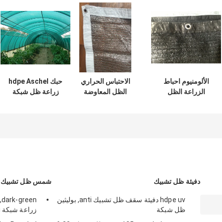
الألومنيوم احباط
الاحتباس الحراري
حبك hdpe Aschel
الزراعة الظل
الظل المعاوضة
زراعة ظل شبكة
الصافي للخضروات /
الزراعية الظل صافي
لدفيئة, 30gsm-
الزهور
مقاومة الشد قوية
300gsm
دفيئة ظل تشبيك
شمس ظل تشبيك
hdpe uv دفيئة سقف ظل تشبيك anti, بوليثين
ظل شبكة
زراعة شبكة anti