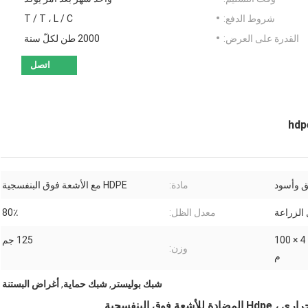
شروط الدفع:
T / T ، L / C
القدرة على العرض:
2000 طن لكلّ سنة
اتصل
 وأسود
مادة:
HDPE مع الأشعة فوق البنفسجية
الزراعة
معدل الظل:
80٪
3 × 50 م ، 4 × 50 م ، 6 × 50 م ، 4 × 100
125 جم
وزن:
م
شبك بوليستر
,
شبك حماية
,
أغراض البستنة