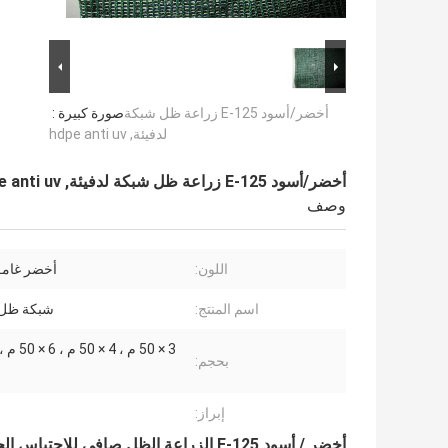
أخضر/أسود E-125 زراعة ظل شبكة
صورة كبيرة :
لدفيئة, hdpe anti uv
أخضر/أسود E-125 زراعة ظل شبكة لدفيئة, hdpe anti uv
وصف
اللون:
أخضر غامق
اسم المنتج:
شبكة ظل 
بحجم:
إبراز:
أخضر / أسود E-125 الزراعة الظل صافي للاحتباس الحراري ، Hdpe المضادة للأشعة فوق البنفسجية