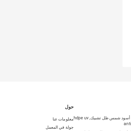
حول
dark-green, أسود شمس ظل تشبيك, hdpe uv
معلومات عنا
جولة في المعمل