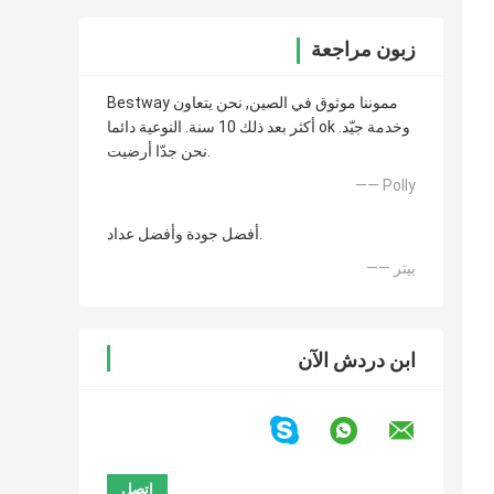
زبون مراجعة
Bestway مموننا موثوق في الصين, نحن يتعاون
أكثر بعد ذلك 10 سنة. النوعية دائما ok وخدمة جيّد.
نحن جدّا أرضيت.
—— Polly
أفضل جودة وأفضل عداد.
—— بيتر
ابن دردش الآن