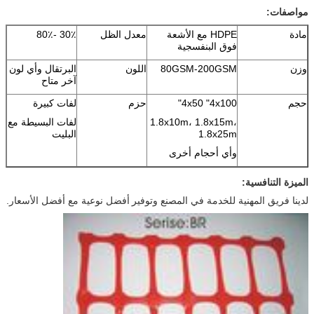
مواصفات:
مادة
HDPE مع الأشعة
معدل الظل
30٪ -80٪
فوق البنفسجية
وزن
80GSM-200GSM
اللون
البرتقال وأي لون
آخر متاح
حجم
4x50 "4x100"
حزم
لفات كبيرة
1.8x10m، 1.8x15m،
لفات البسيطة مع
1.8x25m
البليت
وأي أحجام أخرى
الميزة التنافسية:
لدينا فريق المهنية للخدمة في المصنع
وتوفير
أفضل نوعية مع أفضل الأسعار.