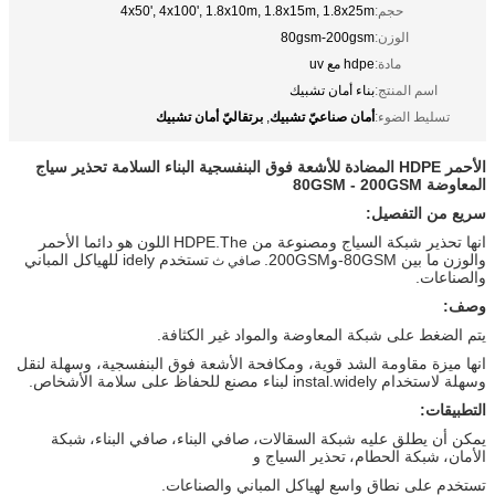
حجم:
4x50', 4x100', 1.8x10m, 1.8x15m, 1.8x25m
الوزن:
80gsm-200gsm
مادة:
hdpe مع uv
اسم المنتج:
بناء أمان تشبيك
أمان صناعيّ تشبيك
برتقاليّ أمان تشبيك
تسليط الضوء:
,
الأحمر HDPE المضادة للأشعة فوق البنفسجية البناء السلامة تحذير سياج
المعاوضة 80GSM - 200GSM
سريع من التفصيل:
انها تحذير شبكة السياج ومصنوعة من HDPE.The
اللون هو دائما الأحمر
تستخدم idely للهياكل المباني
والوزن
ما بين 80GSM-و200GSM.
صافي ث
والصناعات.
وصف:
يتم الضغط على شبكة المعاوضة والمواد غير الكثافة.
انها ميزة مقاومة الشد قوية، ومكافحة الأشعة فوق البنفسجية، وسهلة لنقل
وسهلة لاستخدام instal.widely لبناء مصنع للحفاظ على سلامة الأشخاص.
التطبيقات:
يمكن أن يطلق عليه شبكة السقالات،
صافي البناء،
صافي البناء،
شبكة
الأمان،
شبكة الحطام،
تحذير السياج و
تستخدم على نطاق واسع لهياكل المباني والصناعات.