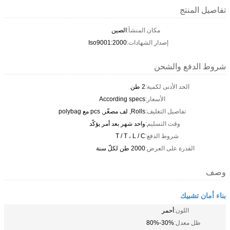
تفاصيل المنتج
مكان المنشأ:
الصين
إصدار الشهادات:
Iso9001:2000
شروط الدفع والشحن
الحد الأدنى لكمية:
2 طن
الأسعار:
According specs
تفاصيل التغليف:
Rolls, لف مصغّر, pcs مع polybag
وقت التسليم:
واحد شهر بعد أمر يؤكّد
شروط الدفع:
T / T ، L / C
القدرة على العرض:
2000 طن لكلّ سنة
وصف
بناء أمان تشبيك
اللون:
أحمر
ظل معدل:
30%-80%