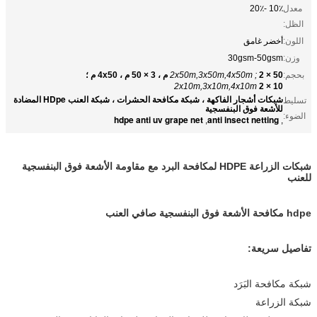
معدل
10٪ -20٪
الظل:
اللون:
أخضر غامق
وزن:
30gsm-50gsm
بحجم:
2 × 50 م ، 3 × 50 م ، 4x50 م ؛
2x50m,3x50m,4x50m ;
2x10m,3x10m,4x10m
2 × 10
شبكات أشجار الفاكهة ، شبكة مكافحة الحشرات ، شبكة العنب HDpe المضادة
تسليط
للأشعة فوق البنفسجية
الضوء:
hdpe anti uv grape net
anti insect netting
,
,
شبكات الزراعة HDPE لمكافحة البرد مع مقاومة الأشعة فوق البنفسجية
للعنب
hdpe مكافحة الأشعة فوق البنفسجية صافي العنب
تفاصيل سريعة:
شبكة مكافحة البَرَد
شبكة الزراعة