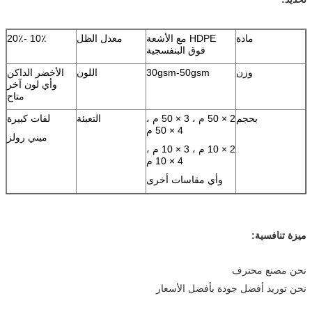
مادة
HDPE مع الأشعة
معدل الظل
10٪ -20٪
فوق البنفسجية
وزن
30gsm-50gsm
اللون
الأخضر الداكن
وأي لون آخر
متاح
بحجم
2 × 50 م ، 3 × 50 م ،
التعبئة
لفات كبيرة
4 × 50 م
ميني رولز
2 × 10 م ، 3 × 10 م ،
4 × 10 م
وأي مقاسات أخرى
ميزة تنافسية:
نحن مصنع محترف
نحن توريد أفضل جودة بأفضل الأسعار