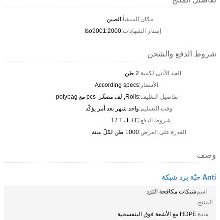
مكان المنشأ:
الصين
إصدار الشهادات:
Iso9001:2000
شروط الدفع والشحن
الحد الأدنى لكمية:
2 طن
الأسعار:
According specs
تفاصيل التغليف:
Rolls, لف مصغّر, pcs مع polybag
وقت التسليم:
واحد شهر بعد أمر يؤكّد
شروط الدفع:
T / T ، L / C
القدرة على العرض:
1000 طن لكلّ سنة
وصف
Anti حبّة برد شبكة
اسم
شبكات مكافحة البَرَد
المنتج:
مادة:
HDPE مع الأشعة فوق البنفسجية