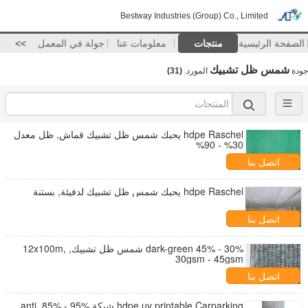
Bestway Industries (Group) Co., Limited
الصفحة الرئيسية
منتجات
معلومات عنا
جولة في المعمل
>>
شمس ظل تشبيك
جودة
المورد.
(31)
hdpe Raschel يحبك شمس ظل تشبيك قماش, ظل معدل
30% - 90%
اتصل بنا
hdpe Raschel يحبك شمس ظل تشبيك لدفيئة, بستنة
اتصل بنا
30% - 45% dark-green شمس ظل تشبيك, 12x100m,
30gsm - 45gsm
اتصل بنا
hdpe uv printable Carparking شبكة anti, 85% - 95%