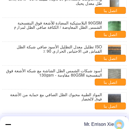
ظل معدل يحبك
اتصل بنا
90GSM البلاستيكية المضادة للأشعة فوق البنفسجية
الشمس الظل المعاوضة / الكثافة صافي الظل لمزارع
الزراعة
اتصل بنا
ISO تظليل معدل التظليل الأسود صافي شبكة الظل
القماش في الاحتباس الحراري 90 ٪
اتصل بنا
أسود شبكات الشمس الظل الشاشة مع شبكة الأشعة فوق
البنفسجية 80GSM مقاومة - 130gsm
اتصل بنا
المواد الطبية محبوك الظل الصافي مع حماية من الأشعة
فوق لالخضار
اتصل بنا
الظل الدفيئة الزراعية القماش الأخضر الظل صافي إبقاء
من أشعة الشمس
Mr. Errison Xie