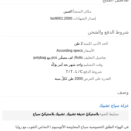
مكان المنشأ:
الصين
إصدار الشهادات:
Iso9001:2000
شروط الدفع والشحن
الحد الأدنى لكمية:
2 طن
الأسعار:
According specs
تفاصيل التغليف:
Rolls, لف مصغّر, pcs مع polybag
وقت التسليم:
واحد شهر بعد أمر يؤكّد
شروط الدفع:
T / T ، L / C
القدرة على العرض:
2000 طن لكلّ سنة
وصف
عزلة سياج تشبيك
بلاستيكيّ حديقة تشبيك
تشبيك بلاستيكيّ سياج
تسليط الضوء:
,
في الهواء الطلق الخصوصية سياج المعاوضة الألومنيوم / النحاس الثقوب مع زوايا