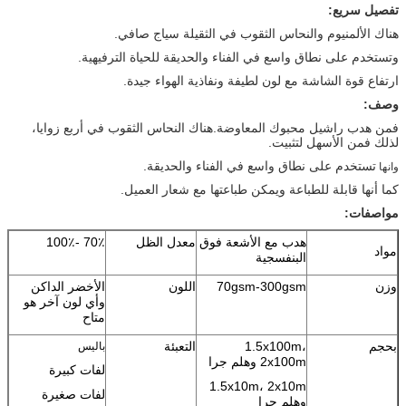
تفصيل سريع:
هناك الألمنيوم والنحاس الثقوب في الثقيلة سياج صافي.
وتستخدم على نطاق واسع في الفناء والحديقة للحياة الترفيهية.
ارتفاع قوة الشاشة مع لون لطيفة ونفاذية الهواء جيدة.
وصف:
فمن هدب راشيل محبوك المعاوضة.هناك النحاس الثقوب في أربع زوايا،
لذلك فمن الأسهل لتثبيت.
تستخدم على نطاق واسع في الفناء والحديقة.
وانها
كما أنها قابلة للطباعة ويمكن طباعتها مع شعار العميل.
مواصفات:
هدب مع الأشعة فوق
معدل الظل
70٪ -100٪
مواد
البنفسجية
وزن
70gsm-300gsm
اللون
الأخضر الداكن
وأي لون آخر هو
متاح
بحجم
1.5x100m،
التعبئة
باليس
2x100m وهلم جرا
لفات كبيرة
1.5x10m، 2x10m
لفات صغيرة
وهلم جرا