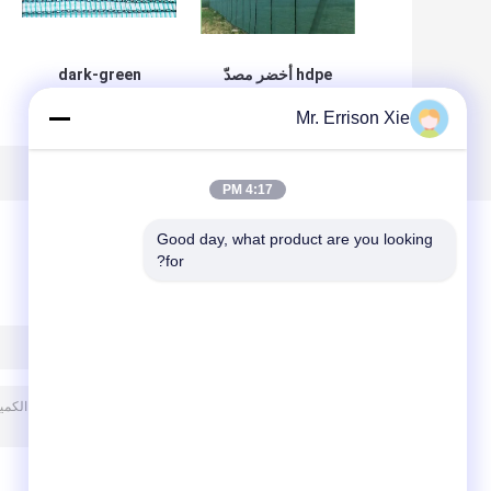
hdpe أخضر مصدّ
dark-green
ريح ظل تشبيك, anti
بلاستيكيّ مصدّ ريح
Mr. Errison Xie
ريح شبكة مع uv
ظل تشبيك أمان
مقاوم
سياج لزراعة
4:17 PM
Good day, what product are you looking 
for?
ترك رسالة