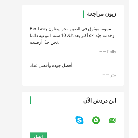
زبون مراجعة
Bestway مموننا موثوق في الصين, نحن يتعاون
أكثر بعد ذلك 10 سنة. النوعية دائما ok وخدمة جيّد.
نحن جدّا أرضيت.
—— Polly
أفضل جودة وأفضل عداد.
—— بيتر
ابن دردش الآن