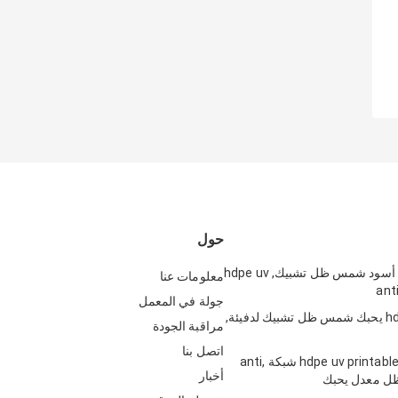
حول
dark-green, أسود شمس ظل تشبيك, hdpe uv
معلومات عنا
جولة في المعمل
hdpe Raschel يحبك شمس ظل تشبيك لدفيئة,
مراقبة الجودة
اتصل بنا
hdpe uv printable Carparking شبكة anti,
أخبار