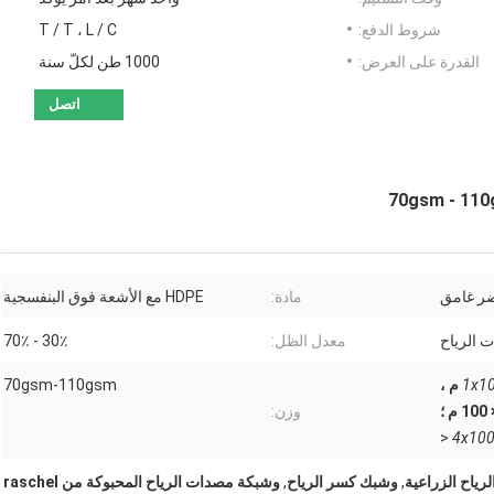
شروط الدفع:
T / T ، L / C
القدرة على العرض:
1000 طن لكلّ سنة
اتصل
ر غامق
مادة:
HDPE مع الأشعة فوق البنفسجية
 الرياح
معدل الظل:
30٪ - 70٪
1x1
1 × 100 م ،
70gsm-110gsm
وزن:
<
4x10
ياح الزراعية
,
وشبك كسر الرياح
,
وشبكة مصدات الرياح المحبوكة من raschel