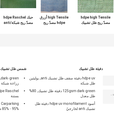
hdpe high Tensile
high Tensile أزرق
حبك hdpe Raschel
مصدّ ريح ظل تشبيك
hdpe مصدّ ريح
مصدّ ريح شبكة/anti
لميناء وبناية
تشبيك لميناء, طريق
ريح شبكة لميناء,
عامّ
طريق عامّ
دفيئة ظل تشبيك
شمس ظل تشبيك
hdpe uv دفيئة سقف ظل تشبيك anti, بوليثين
ظل شبكة
زراعة شبكة anti
125gsm dark-green دفيئة ظل تشبيك, 80%
ظل معدل
بستنة
أسود hdpe uv monofilament دفيئة ظل
تشبيك anti لخارجيّ
85% - 95% ظل معدل يحبك