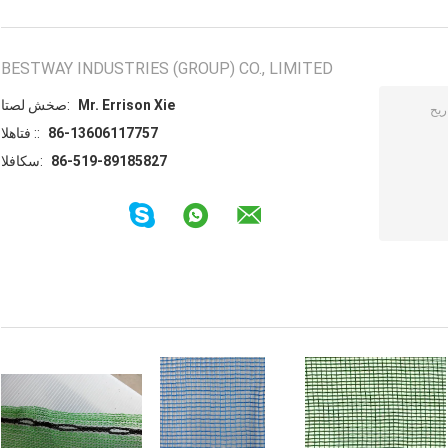
BESTWAY INDUSTRIES (GROUP) CO., LIMITED
Mr. Errison Xie
اتصل شخص:
86-13606117757
الهاتف ::
86-519-89185827
الفاكس: