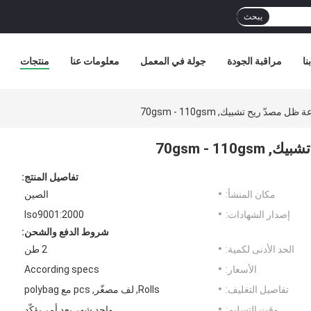
يبحث
نا
مراقبة الجودة
جولة في المعمل
معلومات عنا
منتجات
تفاصيل المنتج:
مكان المنشأ:
الصين
إصدار الشهادات:
Iso9001:2000
شروط الدفع والشحن:
الحد الأدنى لكمية:
2 طن
الأسعار:
According specs
تفاصيل التغليف:
Rolls, لف مصغّر, pcs مع polybag
وقت التسليم:
واحد شهر بعد أمر يؤكّد