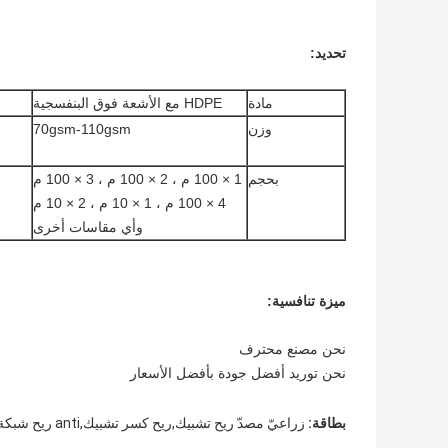
تحديد:
مادة
HDPE مع الأشعة فوق البنفسجية
وزن
70gsm-110gsm
بحجم
1 × 100 م ، 2 × 100 م ، 3 × 100 م
4 × 100 م ، 1 × 10 م ، 2 × 10 م
وأي مقاسات أخرى
ميزة تنافسية:
نحن مصنع محترف
نحن توريد أفضل جودة بأفضل الأسعار
بطاقة:
زراعيّ مصدّ ريح تشبيك,ريح كسر تشبيك,anti ريح شبكة