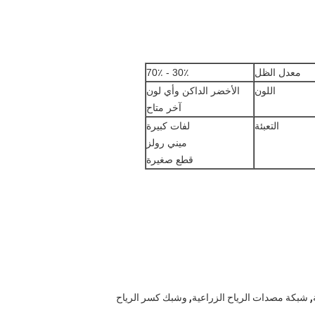
معدل الظل
30٪ - 70٪
اللون
الأخضر الداكن وأي لون
آخر متاح
التعبئة
لفات كبيرة
ميني رولز
قطع صغيرة
,
,
شبكة مصدات الرياح الزراعية
وشبك كسر الرياح