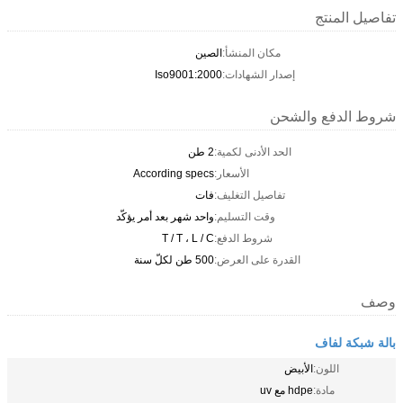
تفاصيل المنتج
مكان المنشأ:
الصين
إصدار الشهادات:
Iso9001:2000
شروط الدفع والشحن
الحد الأدنى لكمية:
2 طن
الأسعار:
According specs
تفاصيل التغليف:
فات
وقت التسليم:
واحد شهر بعد أمر يؤكّد
شروط الدفع:
T / T ، L / C
القدرة على العرض:
500 طن لكلّ سنة
وصف
بالة شبكة لفاف
اللون:
الأبيض
مادة:
hdpe مع uv