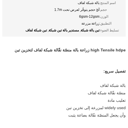
اسم المنتج:
بالة شبكة لفاف
حجم:
أيّ حجم يتوفّر لعرض تحت 1.7m
الوزن:
6gsm-12gsm
التطبيق:
زراعة مزرعة
تبن بالة شبكة
مستدير بالة تبن شبكة
تبن شبكة لفاف
تسليط الضوء:
,
,
high Tensile hdpe زراعة بالة منصّة نقّالة شبكة لفاف لتخزين تبن
تفصيل سريع:
بالة شبكة لفاف
منصّة نقّالة شبكة لفاف
تعليب مادة
widely used لمزرعة إلى تخزين تبن
وأن يجعل المنصّة نقّالة بضاعة يثبت