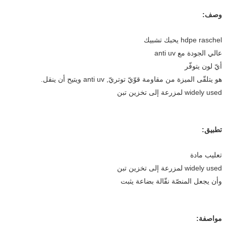
وصف:
hdpe raschel يحبك تشبيك
عالي الجودة مع anti uv
أيّ لون يتوفّر
هو يتلقّى الميزة من مقاومة قوّيّ توتريّ, anti uv ويتيح أن ينقل.
widely used لمزرعة إلى تخزين تبن
تطبيق:
تعليب مادة
widely used لمزرعة إلى تخزين تبن
وأن يجعل المنصّة نقّالة بضاعة يثبت
مواصفة: