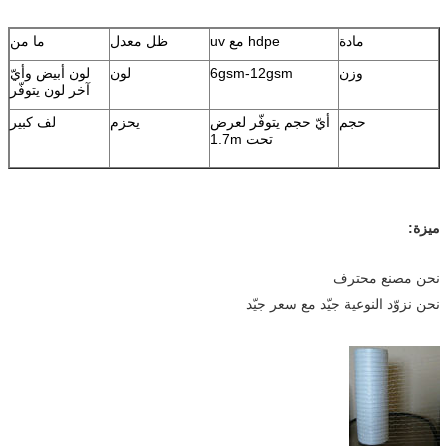
مادة
hdpe مع uv
ظل معدل
ما من
وزن
6gsm-12gsm
لون
لون أبيض وأيّ
آخر لون يتوفّر
حجم
أيّ حجم يتوفّر لعرض
يحزم
لف كبير
تحت 1.7m
ميزة:
نحن مصنع محترف
نحن نزوّد النوعية جيّد مع سعر جيّد