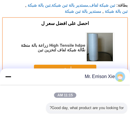
تبن شبكة لفاف,مستدير بالة تبن شبكة,تبن بالة شبكة
بطاقة:
,
تبن بالة شبكة
مستدير بالة تبن شبكة
,
احصل على افضل سعر ل
High Tensile hdpe زراعة بالة منصّة
نقّالة شبكة لفاف لتخزين تبن
استمر
Mr. Errison Xie
بالة شبكة لفاف
أكثر
11:15 AM
Good day, what product are you looking for?
الة شبكة
أبيض hdpe uv بالة
حبك hdpe Raschel
صنع وفقا لطلب
تبن بالة 
فاف
شبكة لفاف anti
حول بالة شبكة
الزّبون زراعة بالة
لمزرعة إلى تخزين
لفاف, زراعة تبن بالة
شبكة حبك لفاف,
تبن, عادة
شبكة
hdpe أبيض