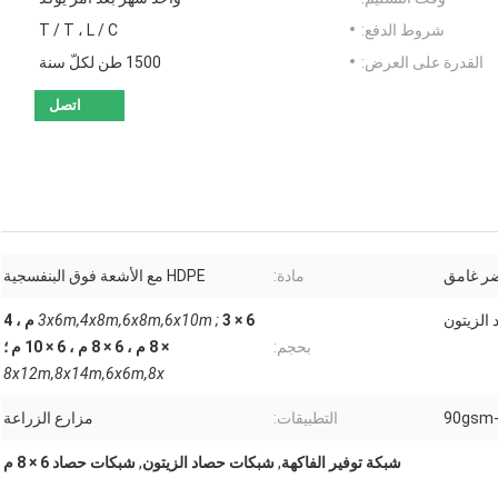
شروط الدفع:
T / T ، L / C
القدرة على العرض:
1500 طن لكلّ سنة
اتصل
ر غامق
مادة:
HDPE مع الأشعة فوق البنفسجية
الزيتون
3x6m,4x8m,6x8m,6x10m ;
3 × 6 م ، 4
بحجم:
× 8 م ، 6 × 8 م ، 6 × 10 م ؛
8x12m,8x14m,6x6m,8x
90gsm
التطبيقات:
مزارع الزراعة
شبكة توفير الفاكهة
,
شبكات حصاد الزيتون
,
شبكات حصاد 6 × 8 م