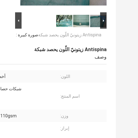
Antispina زيتونيّ اللّون يحصد شبكة
صورة كبيرة :
Antispina زيتونيّ اللّون يحصد شبكة
وصف
اللون:
أخض
شبكات حصاد 
اسم المنتج:
وزن:
-110gsm
إبراز: