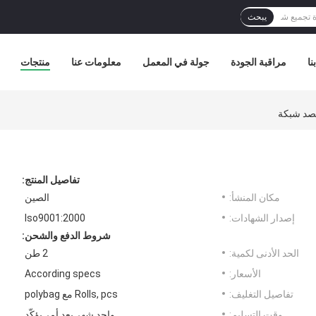
يبحث
نا
مراقبة الجودة
جولة في المعمل
معلومات عنا
منتجات
تفاصيل المنتج:
مكان المنشأ:
الصين
إصدار الشهادات:
Iso9001:2000
شروط الدفع والشحن:
الحد الأدنى لكمية:
2 طن
الأسعار:
According specs
تفاصيل التغليف:
Rolls, pcs مع polybag
وقت التسليم:
واحد شهر بعد أمر يؤكّد