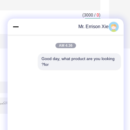
/ 3000)
0
(
Mr. Errison Xie
4:36 AM
Good day, what product are you looking 
for?
ترك رسالة