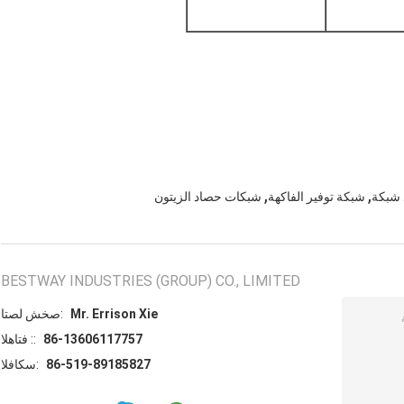
,
,
 شبكة
شبكة توفير الفاكهة
شبكات حصاد الزيتون
BESTWAY INDUSTRIES (GROUP) CO., LIMITED
Mr. Errison Xie
اتصل شخص:
86-13606117757
الهاتف ::
86-519-89185827
الفاكس: