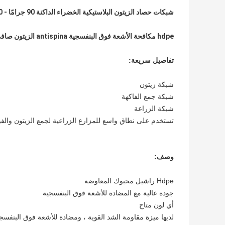
شبكات حصاد الزيتون البلاستيكية الخضراء الداكنة 90 جرامًا - 110 جرامًا
hdpe مكافحة الأشعة فوق البنفسجية antispina الزيتون صافي
تفاصيل سريعة:
شبكة زيتون
شبكة جمع الفاكهة
شبكة الزراعة
تستخدم على نطاق واسع للمزارع الزراعية لجمع الزيتون والفو
وصف:
Hdpe راشيل محبوك المعاوضة
جودة عالية مع المضادة للأشعة فوق البنفسجية
أي لون متاح
لديها ميزة مقاومة الشد القوية ، ومضادة للأشعة فوق البنفسج