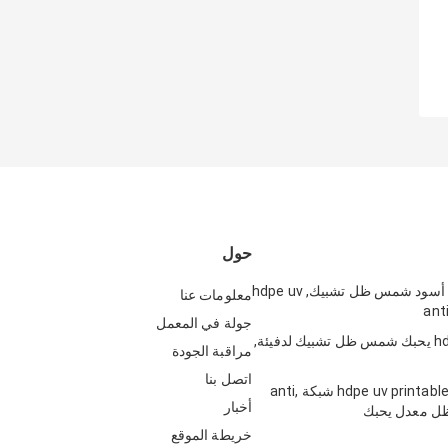
حول
dark-green, أسود شمس ظل تشبيك, hdpe uv
معلومات عنا
جولة في المعمل
hdpe Raschel يحبك شمس ظل تشبيك لدفيئة,
مراقبة الجودة
اتصل بنا
hdpe uv printable Carparking شبكة anti,
أخبار
خريطة الموقع