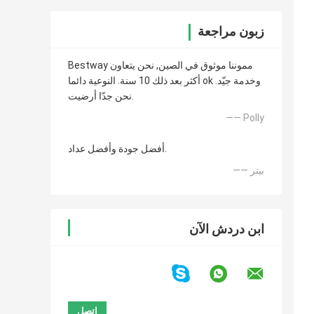
زبون مراجعة
Bestway مموننا موثوق في الصين, نحن يتعاون
أكثر بعد ذلك 10 سنة. النوعية دائما ok وخدمة جيّد.
نحن جدّا أرضيت.
—— Polly
أفضل جودة وأفضل عداد.
—— بيتر
ابن دردش الآن