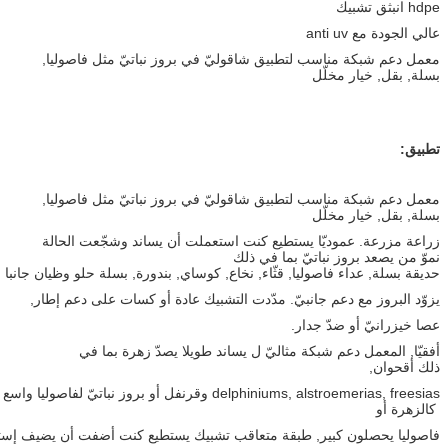
anti uv
بكة مناسب لتطبيق شاقوليّ في بروز نباتيّ مثل فاصوليا,
 خيار مخلّل
بكة مناسب لتطبيق شاقوليّ في بروز نباتيّ مثل فاصوليا,
 خيار مخلّل
ة. عموديّا يستطيع كنت استعملت أن يساند وشجّعت الحالة
عد بروز نباتيّ بما في ذلك
, عداء فاصوليا, قثّاء, نخاع, كوساي, بندورة, بسلة حلو وظيان جانبا
وز مع دعم جانبيّ. مدّدت التشبيك عادة أو كسات على دعم إطار,
يّ أو ضدّ جدار.
معمل دعم شبكة مثاليّ ل يساند طويلا يصدّ زهرة بما في
ن,
delphiniums, alstroemerias, freesias وقرنفل أو بروز نباتيّ لفاصوليا واسع –
و
حصلون كبير, طبقة متعاقب تشبيك يستطيع كنت أضفت أن يضيف إستقرار ودعم.