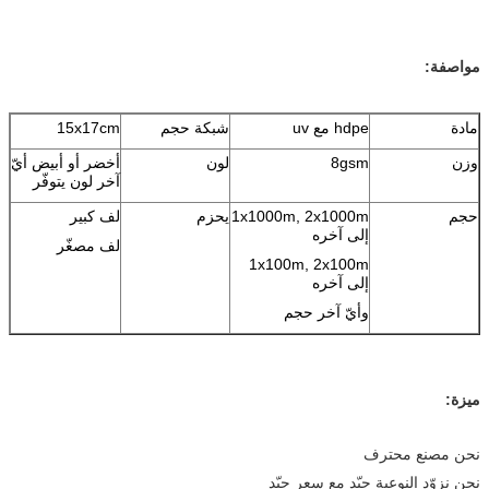
hdpe مع uv
شبكة حجم
15x17cm
8gsm
لون
أخضر أو أبيض أيّ
آخر لون يتوفّر
1x1000m, 2x1000m
يحزم
لف كبير
إلى آخره
لف مصغّر
1x100m, 2x100m
إلى آخره
وأيّ آخر حجم
 محترف
لنوعية جيّد مع سعر جيّد