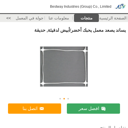
Bestway Industries (Group) Co., Limit
ئيسية
منتجات
معلومات عنا
جولة في المعمل
>>
د معمل يحبك أخضر/أبيض لدفيئة, حديقة
افضل سعر
اتصل بنا
منتج