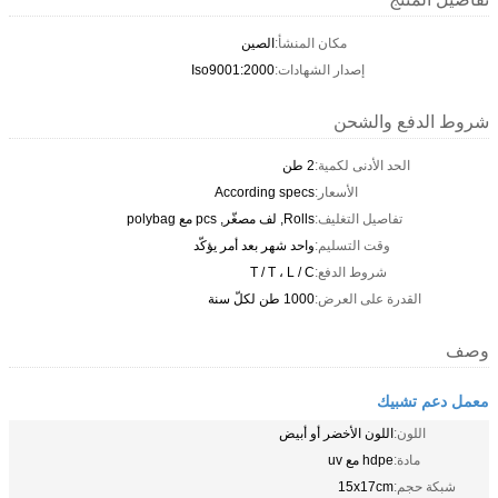
مكان المنشأ:
الصين
إصدار الشهادات:
Iso9001:2000
فع والشحن
الحد الأدنى لكمية:
2 طن
الأسعار:
According specs
تفاصيل التغليف:
Rolls, لف مصغّر, pcs مع polybag
وقت التسليم:
واحد شهر بعد أمر يؤكّد
شروط الدفع:
T / T ، L / C
القدرة على العرض:
1000 طن لكلّ سنة
تشبيك
للون:
اللون الأخضر أو أبيض
مادة:
hdpe مع uv
حجم:
15x17cm