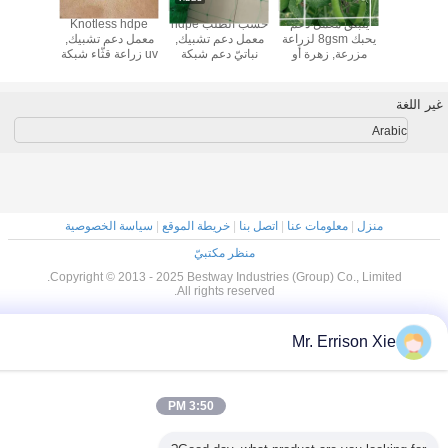
ينبثق معمل دعم
حسب الطّلب hdpe
Knotless hdpe
يصعد معمل دعم
يحبك 8gsm لزراعة
معمل دعم تشبيك,
معمل دعم تشبيك,
تشبيك
مزرعة, زهرة أو
نباتيّ دعم شبكة
uv زراعة قثّاء شبكة
فاصوليا
لبقل
anti
A
نزل
|
معلومات عنا
|
اتصل بنا
|
خريطة الموقع
|
سياسة الخصوصية
منظر مكتبيّ
Copyright © 2013 - 2025 Bestway Industries (Group) Co., Limi
All rights reserved.
Mr. Errison 
3:50 PM