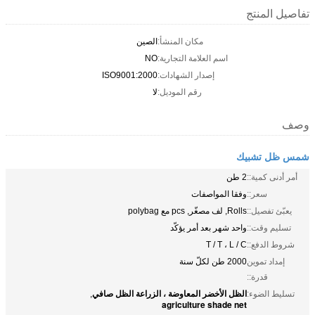
تفاصيل المنتج
مكان المنشأ:
الصين
اسم العلامة التجارية:
NO
إصدار الشهادات:
ISO9001:2000
رقم الموديل:
لا
وصف
شمس ظل تشبيك
أمر أدنى كمية::
2 طن
سعر::
وفقا المواصفات
يعبّئ تفصيل::
Rolls, لف مصغّر, pcs مع polybag
تسليم وقت::
واحد شهر بعد أمر يؤكّد
شروط الدفع::
T / T ، L / C
إمداد تموين
2000 طن لكلّ سنة
قدرة::
الظل الأخضر المعاوضة ، الزراعة الظل صافي
تسليط الضوء:
,
agriculture shade net