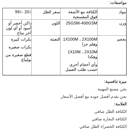
مواصفات:
مواد
الكثافة مع الأشعة
سعر الظل
20٪ -99٪
فوق البنفسجية
وزن
25GSM-400GSM
اللون
داكن أخضر أو ​​
أسود أو أي لون
آخر متاح
بحجم
1X100M ، 2X100M
التعبئة
بكرات كبيرة
وهلم جرا
بكرات صغيرة
1X10M ، 2X10M
قطع صغيرة من
وهكذا
بوليباغ
وأي أحجام أخرى
حسب طلب العميل
ميزة تنافسية:
نحن مصنع المهنية
نحن نقدم أفضل جودة مع أفضل الأسعار
العلامة:
الكثافة الظل صافي
الكثافة النجارة صافي
الكثافة الخضراء الظل صافي