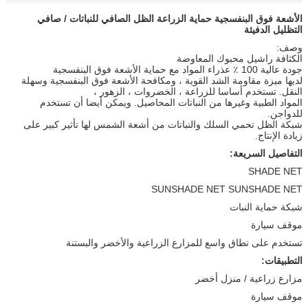
الأشعة فوق البنفسجية حماية الزراعة الظل الصافي للنباتات / صافي
التظليل الدفيئة
وصف:
الكثافة راشيل محبوك المعاوضة
جودة عالية 100 ٪ عذراء المواد مع حماية الأشعة فوق البنفسجية
لديها ميزة مقاومة الشد القوية ، ومكافحة الأشعة فوق البنفسجية وسهلة
النقل. تستخدم أساسا للزراعة ، الخضروات ، الزهور ،
المواد الطبية وغيرها من النباتات المحاصيل. ويمكن أيضا أن تستخدم
للدواجن.
شبكة الظل تحمي السلك والنباتات من أشعة الشمس لها تأثير كبير على
زيادة الإنتاج.
التفاصيل السريعة:
SHADE NET
SUNSHADE NET SUNSHADE NET
شبكة حماية النبات
موقف سيارة
تستخدم على نطاق واسع للمزارع الزراعية والأخضر والبستنة
التطبيقات:
مزارع زراعية / منزل أخضر
موقف سيارة